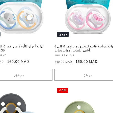
مرهق
لهاية هوائية قابلة للتعليق من عمر 0 ​​إلى 6
أشهر للبنات أمهات/بنات
NGB
المورد
VENT
PHILIPS AVENT
سعر
السعر
سعر
160.00 MAD
160.00 MAD
:
MAD
240.00 MAD
ترويجي
العادي
ترويجي
مرهق
مرهق
-10%