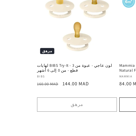
مرهق
Mammia P
لهايات BIBS Try-It - لون عاجي - عبوة من 3
Natural F
قطع - من 0 إلى 6 أشهر
المورد
المورد
BIBS
MAMMIA
السعر
سعر
السعر
144.00 MAD
84.00 
:
:
160.00 MAD
العادي
ترويجي
العادي
مرهق