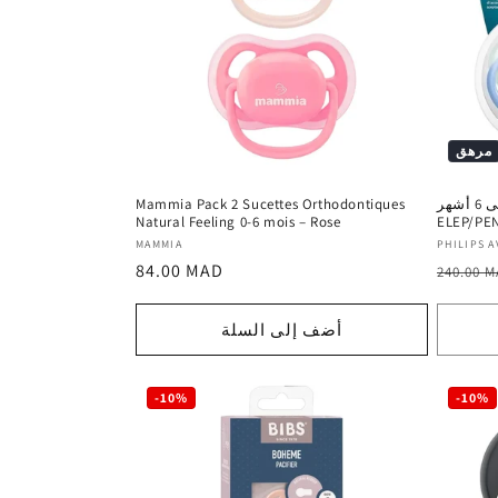
مرهق
لهاية أورثو للأولاد من عمر 0 ​​إلى 6 أشهر
Mammia Pack 2 Sucettes Orthodontiques
Natural Feeling 0-6 mois – Rose
ELEP/PE
المورد
المورد
MAMMIA
PHILIPS A
السعر
السعر
84.00 MAD
:
:
240.00 
العادي
العادي
أضف إلى السلة
-10%
-10%