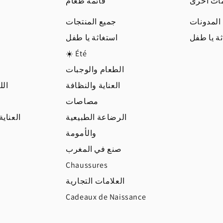
ات أخرى
قائمة طعام
المدونات
جميع المنتجات
ثة يا طفل
استغاثة يا طفل
☀️ Été
الطعام والوجبات
ز
العناية والنظافة
الل
مصاصات
الرضاعة الطبيعية
العناي
والأمومة
صنع في المغرب
Chaussures
العلامات التجارية
Cadeaux de Naissance