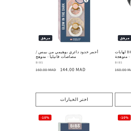
مرهق
مرهق
لهايات BIBS دائرية ملونة باللون الأزرق
أحمر خدود دائري بوهيمي من بيبس /
 - متوهجة
مصاصات فانيليا - متوهج
المورد
المورد
BIBS
BIBS
السعر
سعر
السعر
144.00 MAD
:
:
160.00 MAD
160.00 
العادي
ترويجي
العادي
اختر الخيارات
-10%
-10%