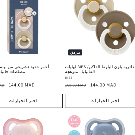
مرهق
لهايات BIBS دائرية بلون البلوط الداكن/
أحمر خدود تشريحي من بيبس
الفانيليا - متوهجة
مصاصات فانيليا
المورد
BIBS
سعر
السعر
سعر
144.00 MAD
144.00 MAD
:
MAD
160.00 MAD
ترويجي
العادي
ترويجي
اختر الخيارات
اختر الخيارات