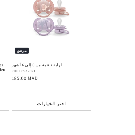
مرهق
لهاية ناعمة من 0 إلى 6 أشهر
es
Bleu
المورد
PHILIPS AVENT
السعر
185.00 MAD
:
العادي
اختر الخيارات