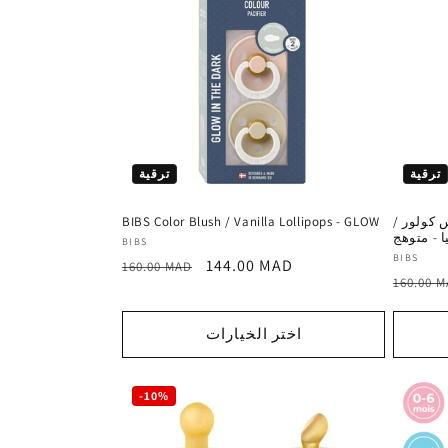
ترقية
ترقية
 كولور /
BIBS Color Blush / Vanilla Lollipops - GLOW
 - متوهج
المورد
BIBS
المورد
BIBS
سعر
السعر
144.00 MAD
:
160.00 MAD
السعر
:
160.00 
ترويجي
العادي
العادي
اختر الخيارات
-10%