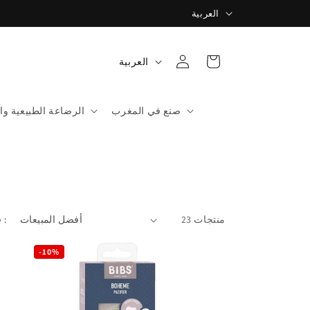
ل
توصيل مجاني في جميع أنحاء المغرب ابتداءً من 400 درهمًا
العربية
غ
ة
تسجيل
ل
سلة
العربية
الدخول
غ
ة
صنع في المغرب
الرضاعة الطبيعية وا
23 منتجات
فرز حسب :
-10%