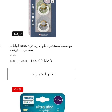
ترقية
لهايات BIBS بوهيمية مستديرة بلون رمادي/
سحابي - متوهجة
المورد
BIBS
سعر
السعر
144.00 MAD
:
160.00 MAD
ترويجي
العادي
اختر الخيارات
-34%