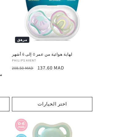
مرهق
لهاية هوائية من عمر 0 ​​إلى 6 أشهر
المورد
PHILIPS AVENT
سعر
السعر
137.60 MAD
:
208.50 MAD
ترويجي
العادي
لهايات 
اختر الخيارات