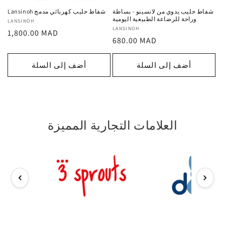
شفاط حليب يدوي من لانسينو - بساطة
Lansinoh شفاط حليب كهربائي مدمج
وراحة للرضاعة الطبيعية اليومية
LANSINOH
المورد
LANSINOH
المورد
السعر
1,800.00 MAD
:
السعر
680.00 MAD
:
العادي
العادي
أضف إلى السلة
أضف إلى السلة
العلامات التجارية المميزة