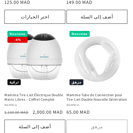
السعر
السعر
125.00 MAD
149.00 MAD
:
:
العادي
العادي
أضف إلى السلة
اختر الخيارات
Nouveau
Nouveau
-4%
مرهق
ترقية
Mammia Tire-Lait Électrique Double
Mammia Tube de Connection pour
Mains Libres – Coffret Complet
Tire-Lait Double Nouvelle Génération
MAMMIA
المورد
MAMMIA
المورد
السعر
سعر
السعر
2,000.00 MAD
65.00 MAD
:
:
2,100.00 MAD
العادي
ترويجي
العادي
مرهق
أضف إلى السلة