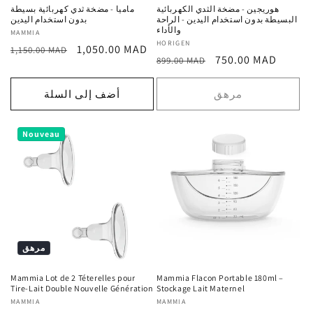
هوريجين - مضخة الثدي الكهربائية
ماميا - مضخة ثدي كهربائية بسيطة
البسيطة بدون استخدام اليدين - الراحة
بدون استخدام اليدين
والأداء
MAMMIA
المورد
HORIGEN
المورد
سعر
السعر
1,050.00 MAD
:
1,150.00 MAD
سعر
السعر
750.00 MAD
:
899.00 MAD
ترويجي
العادي
ترويجي
العادي
مرهق
أضف إلى السلة
Nouveau
مرهق
Mammia Lot de 2 Téterelles pour
Mammia Flacon Portable 180ml –
Tire-Lait Double Nouvelle Génération
Stockage Lait Maternel
MAMMIA
المورد
MAMMIA
المورد