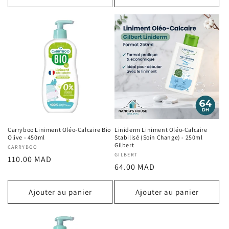
Carryboo Liniment Oléo-Calcaire Bio
Liniderm Liniment Oléo-Calcaire
Olive - 450ml
Stabilisé (Soin Change) - 250ml
Gilbert
Fournisseur :
CARRYBOO
Fournisseur :
GILBERT
Prix
110.00 MAD
Prix
64.00 MAD
habituel
habituel
Ajouter au panier
Ajouter au panier