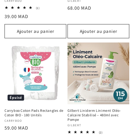
Fournisseur :
CARRYBOO
Fournisseur :
GILBERT
Prix
68.00 MAD
1
(1)
total
habituel
Prix
39.00 MAD
des
critiques
habituel
Ajouter au panier
Ajouter au panier
Épuisé
Carryboo Coton Pads Rectangles de
Gilbert Liniderm Liniment Oléo-
Coton BIO - 180 Unités
Calcaire Stabilisé – 480ml avec
Pompe
Fournisseur :
CARRYBOO
Fournisseur :
GILBERT
Prix
59.00 MAD
2
(2)
habituel