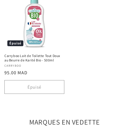
Épuisé
Carryboo Lait de Toilette Tout Doux
au Beurre de Karité Bio - 500ml
Fournisseur :
CARRYBOO
Prix
95.00 MAD
habituel
Épuisé
MARQUES EN VEDETTE