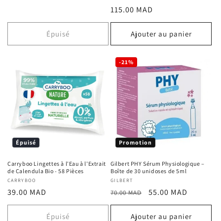
total
Prix
115.00 MAD
des
critiques
habituel
Épuisé
Ajouter au panier
-21%
Épuisé
Promotion
Carryboo Lingettes à l'Eau à l'Extrait
Gilbert PHY Sérum Physiologique –
de Calendula Bio - 58 Pièces
Boîte de 30 unidoses de 5ml
Fournisseur :
CARRYBOO
Fournisseur :
GILBERT
Prix
Prix
Prix
39.00 MAD
55.00 MAD
70.00 MAD
habituel
habituel
promotionnel
Épuisé
Ajouter au panier