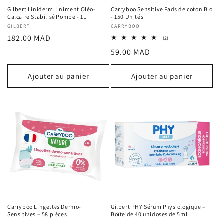
Gilbert Liniderm Liniment Oléo-
Carryboo Sensitive Pads de coton Bio
Calcaire Stabilisé Pompe - 1L
- 150 Unités
Fournisseur :
GILBERT
Fournisseur :
CARRYBOO
Prix
182.00 MAD
2
(2)
total
habituel
Prix
59.00 MAD
des
critiques
habituel
Ajouter au panier
Ajouter au panier
Carryboo Lingettes Dermo-
Gilbert PHY Sérum Physiologique –
Sensitives – 58 pièces
Boîte de 40 unidoses de 5ml