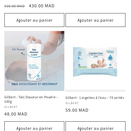
total
habituel
promotionnel
Prix
Prix
430.00 MAD
530.00 MAD
des
critiques
habituel
promotionnel
Ajouter au panier
Ajouter au panier
Gilbert - Talc Douceur en Poudre –
Gilbert - Lingettes à l’eau – 70 unités
100g
Fournisseur :
GILBERT
Fournisseur :
GILBERT
Prix
59.00 MAD
Prix
48.00 MAD
habituel
habituel
Ajouter au panier
Ajouter au panier