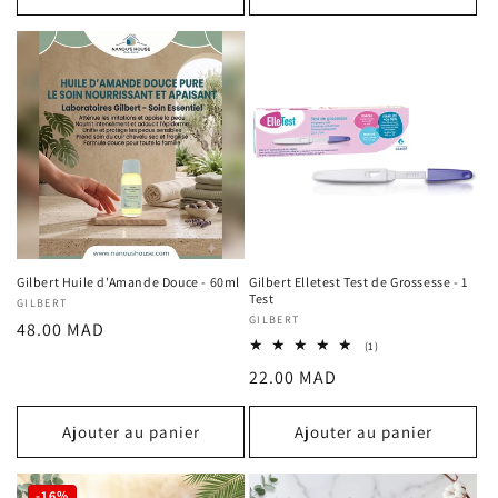
Gilbert Huile d'Amande Douce - 60ml
Gilbert Elletest Test de Grossesse - 1
Test
Fournisseur :
GILBERT
Fournisseur :
GILBERT
Prix
48.00 MAD
1
(1)
habituel
total
Prix
22.00 MAD
des
critiques
habituel
Ajouter au panier
Ajouter au panier
-16%