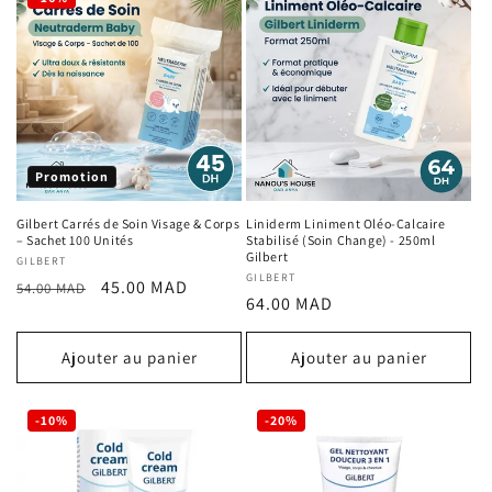
Promotion
Gilbert Carrés de Soin Visage & Corps
Liniderm Liniment Oléo-Calcaire
– Sachet 100 Unités
Stabilisé (Soin Change) - 250ml
Gilbert
Fournisseur :
GILBERT
Fournisseur :
GILBERT
Prix
Prix
45.00 MAD
54.00 MAD
Prix
64.00 MAD
habituel
promotionnel
habituel
Ajouter au panier
Ajouter au panier
-10%
-20%