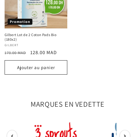
Promotion
Gilbert Lot de 2 Coton Pads Bio
(180x2)
Fournisseur :
GILBERT
Prix
Prix
128.00 MAD
170.00 MAD
habituel
promotionnel
Ajouter au panier
MARQUES EN VEDETTE