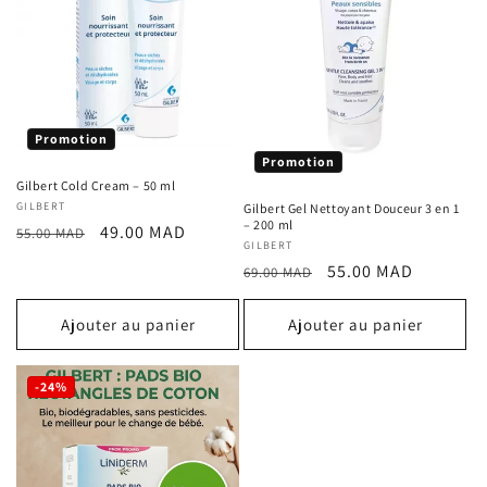
Promotion
Promotion
Gilbert Cold Cream – 50 ml
Fournisseur :
GILBERT
Gilbert Gel Nettoyant Douceur 3 en 1
– 200 ml
Prix
Prix
49.00 MAD
55.00 MAD
Fournisseur :
GILBERT
habituel
promotionnel
Prix
Prix
55.00 MAD
69.00 MAD
habituel
promotionnel
Ajouter au panier
Ajouter au panier
-24%