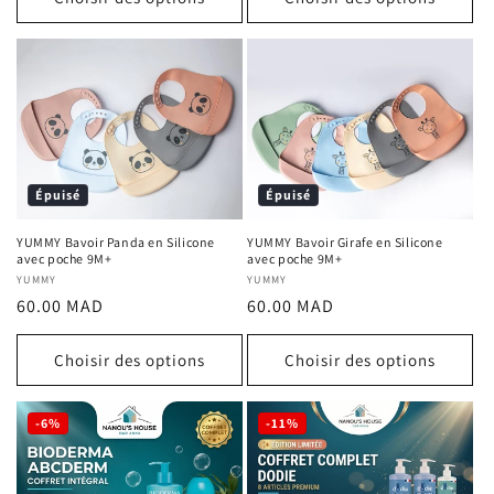
Épuisé
Épuisé
YUMMY Bavoir Panda en Silicone
YUMMY Bavoir Girafe en Silicone
avec poche 9M+
avec poche 9M+
Fournisseur :
YUMMY
Fournisseur :
YUMMY
Prix
Prix
60.00 MAD
60.00 MAD
habituel
habituel
Choisir des options
Choisir des options
-6%
-11%