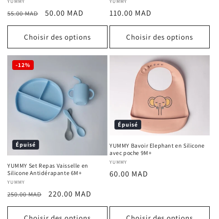
Fournisseur :
YUMMY
Fournisseur :
YUMMY
Prix
Prix
Prix
50.00 MAD
110.00 MAD
55.00 MAD
habituel
promotionnel
habituel
Choisir des options
Choisir des options
-12%
Épuisé
Épuisé
YUMMY Bavoir Elephant en Silicone
avec poche 9M+
Fournisseur :
YUMMY
YUMMY Set Repas Vaisselle en
Prix
60.00 MAD
Silicone Antidérapante 6M+
Fournisseur :
YUMMY
habituel
Prix
Prix
220.00 MAD
250.00 MAD
habituel
promotionnel
Choisir des options
Choisir des options