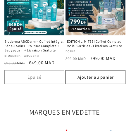
Épuisé
Promotion
Bioderma ABCDerm – Coffret Intégral
[ÉDITION LIMITÉE] Coffret Complet
Bébé 5 Soins | Routine Complète +
Dodie 8 Articles - Livraison Gratuite
Babysquam + Livraison Gratuite
Fournisseur :
DODIE
Fournisseur :
BIODERMA – ABCDERM
Prix
Prix
799.00 MAD
899.00 MAD
Prix
Prix
649.00 MAD
695.00 MAD
habituel
promotionnel
habituel
promotionnel
Épuisé
Ajouter au panier
MARQUES EN VEDETTE