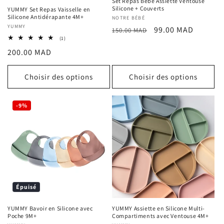
Set Repas Bébé Assiette Ventouse
Silicone + Couverts
YUMMY Set Repas Vaisselle en
Silicone Antidérapante 4M+
Fournisseur :
NOTRE BÉBÉ
Fournisseur :
YUMMY
Prix
Prix
99.00 MAD
150.00 MAD
1
(1)
habituel
promotionnel
total
Prix
200.00 MAD
des
critiques
habituel
Choisir des options
Choisir des options
-9%
Épuisé
YUMMY Bavoir en Silicone avec
YUMMY Assiette en Silicone Multi-
Poche 9M+
Compartiments avec Ventouse 4M+