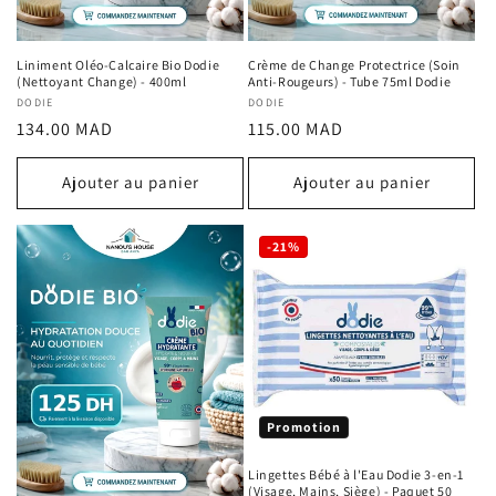
Liniment Oléo-Calcaire Bio Dodie
Crème de Change Protectrice (Soin
(Nettoyant Change) - 400ml
Anti-Rougeurs) - Tube 75ml Dodie
Fournisseur :
DODIE
Fournisseur :
DODIE
Prix
Prix
134.00 MAD
115.00 MAD
habituel
habituel
Ajouter au panier
Ajouter au panier
-21%
Promotion
Lingettes Bébé à l'Eau Dodie 3-en-1
(Visage, Mains, Siège) - Paquet 50