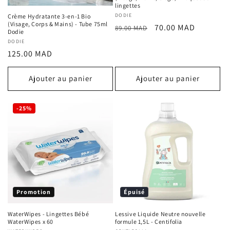
lingettes
Fournisseur :
DODIE
Crème Hydratante 3-en-1 Bio
(Visage, Corps & Mains) - Tube 75ml
Prix
Prix
70.00 MAD
89.00 MAD
Dodie
habituel
promotionnel
Fournisseur :
DODIE
Prix
125.00 MAD
habituel
Ajouter au panier
Ajouter au panier
-25%
Promotion
Épuisé
WaterWipes - Lingettes Bébé
Lessive Liquide Neutre nouvelle
WaterWipes x 60
formule 1,5L - Centifolia