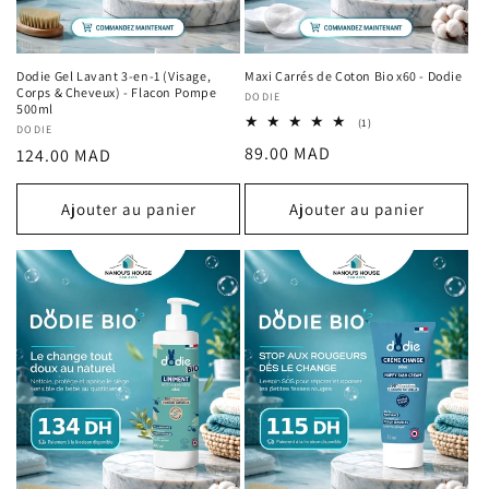
Dodie Gel Lavant 3-en-1 (Visage,
Maxi Carrés de Coton Bio x60 - Dodie
Corps & Cheveux) - Flacon Pompe
Fournisseur :
DODIE
500ml
1
(1)
Fournisseur :
DODIE
total
Prix
89.00 MAD
Prix
124.00 MAD
des
critiques
habituel
habituel
Ajouter au panier
Ajouter au panier