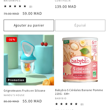
Fournisseur :
WATERWIPES
Fournisseur :
CENTIFOLIA
Prix
139.00 MAD
2
(2)
total
habituel
Prix
Prix
59.00 MAD
79.00 MAD
des
critiques
habituel
promotionnel
Ajouter au panier
Épuisé
-31%
Promotion
Babybio 5 Céréales Banane Pomme
Grignoteuses Fruits en Silicone
220G - 6M+
Fournisseur :
NANOU'S HOUSE
Fournisseur :
BABYBIO
Prix
Prix
55.00 MAD
80.00 MAD
2
(2)
habituel
promotionnel
total