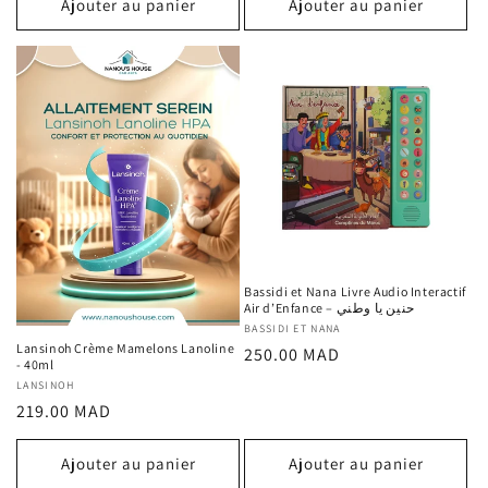
Ajouter au panier
Ajouter au panier
Bassidi et Nana Livre Audio Interactif
Air d’Enfance – حنين يا وطني
Fournisseur :
BASSIDI ET NANA
Lansinoh Crème Mamelons Lanoline
Prix
250.00 MAD
- 40ml
habituel
Fournisseur :
LANSINOH
Prix
219.00 MAD
habituel
Ajouter au panier
Ajouter au panier