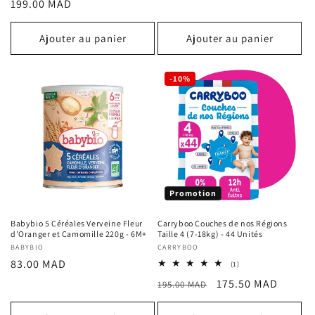
Prix
199.00 MAD
des
critiques
habituel
Ajouter au panier
Ajouter au panier
-10%
Promotion
Babybio 5 Céréales Verveine Fleur
Carryboo Couches de nos Régions
d'Oranger et Camomille 220g - 6M+
Taille 4 (7-18kg) - 44 Unités
Fournisseur :
BABYBIO
Fournisseur :
CARRYBOO
Prix
83.00 MAD
1
(1)
total
habituel
Prix
Prix
175.50 MAD
195.00 MAD
des
critiques
habituel
promotionnel