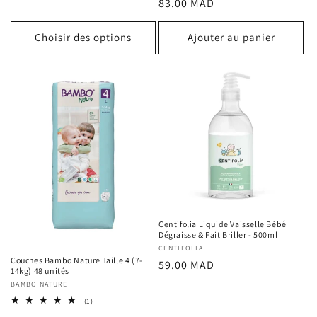
Prix
83.00 MAD
des
critiques
habituel
Choisir des options
Ajouter au panier
Centifolia Liquide Vaisselle Bébé
Dégraisse & Fait Briller - 500ml
Fournisseur :
CENTIFOLIA
Couches Bambo Nature Taille 4 (7-
Prix
59.00 MAD
14kg) 48 unités
habituel
Fournisseur :
BAMBO NATURE
1
(1)
total