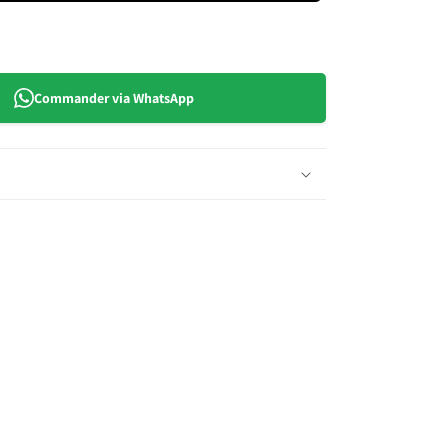
7
Ans
(15-
35
Commander via WhatsApp
kg)