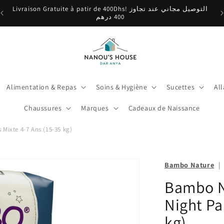
Livraison Gratuite à patir de 400Dhs! التوصيل مجاني عند تجاوز
400 درهم
Alimentation & Repas
Soins & Hygiène
Sucettes
Al
Chaussures
Marques
Cadeaux de Naissance
ixte 4-7 Ans (15-35 kg)
Bambo Nature
|
Bambo N
Night Pa
kg)