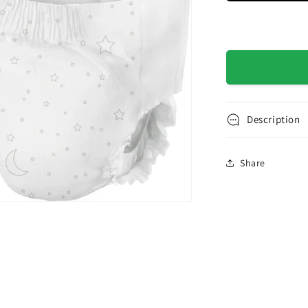
7
Ans
(15-
35
kg)
Description
Share