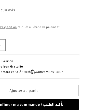
cun avis
 d'expédition
calculés à l'étape de paiement.
Augmenter
la
quantité
 livraison
de
vraison Gratuite
Bambo
Temara et Salé : 20Dh
Autres Villes : 40Dh
Nature
–
Bambo
Dreamy
Ajouter au panier
Night
Pants
Mixte
Confimer ma commande / تأكيد الطلب
4-