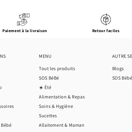
Paiement à la livraison
Retour faciles
ONS
MENU
AUTRE S
Tout les produits
Blogs
SOS BéBé
SOS Béb
o
☀️ Été
Alimentation & Repas
ssoires
Soins & Hygiène
Sucettes
e Bébé
Allaitement & Maman