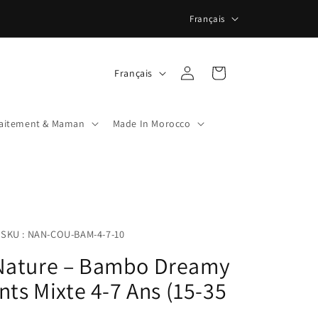
L
Français
a
n
L
Connexion
Panier
Français
g
a
u
n
e
laitement & Maman
Made In Morocco
g
u
e
SKU : NAN-COU-BAM-4-7-10
ature – Bambo Dreamy
nts Mixte 4-7 Ans (15-35