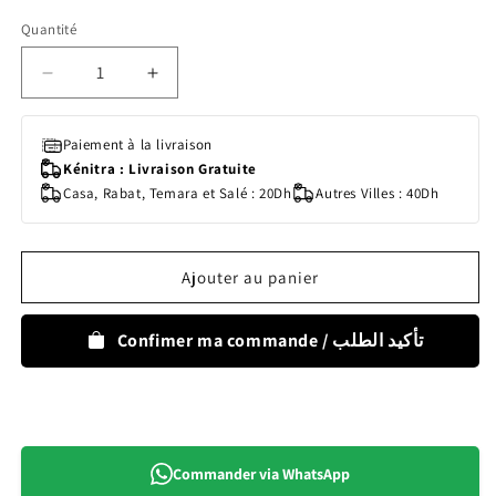
Quantité
Quantité
Réduire
Augmenter
la
la
quantité
quantité
Paiement à la livraison
de
de
Kénitra : Livraison Gratuite
BIBS
BIBS
Casa, Rabat, Temara et Salé : 20Dh
Autres Villes : 40Dh
BANDANA
BANDANA
BIB
BIB
Ivory
Ivory
Ajouter au panier
Confimer ma commande / تأكيد الطلب
Commander via WhatsApp