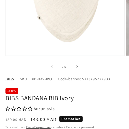
de
1
/
3
BIBS
|
SKU : BIB-BAV-IVO
|
Code-barres: 5713795222933
-10%
BIBS BANDANA BIB Ivory
Aucun avis
Prix
Prix
143.00 MAD
Promotion
159.00 MAD
habituel
promotionnel
Taxes incluses.
Frais d'expédition
calculés à l'étape de paiement.