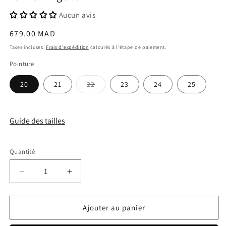
Aucun avis
Prix
679.00 MAD
habituel
Taxes incluses.
Frais d'expédition
calculés à l'étape de paiement.
Pointure
Variante
20
21
22
23
24
25
épuisée
ou
indisponible
Guide des tailles
Quantité
Quantité
Réduire
Augmenter
la
la
quantité
quantité
de
de
Ajouter au panier
Biomecanics
Biomecanics