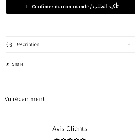
Sandales
Sandales
Confimer ma commande / تأكيد الطلب
Biogateo
Biogateo
à
à
bout
bout
fermé
fermé
-
-
Argent
Argent
Description
Share
Vu récemment
Avis Clients