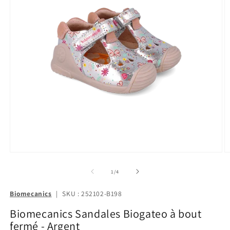
de
1
/
4
Biomecanics
|
SKU : 252102-B198
Biomecanics Sandales Biogateo à bout
fermé - Argent