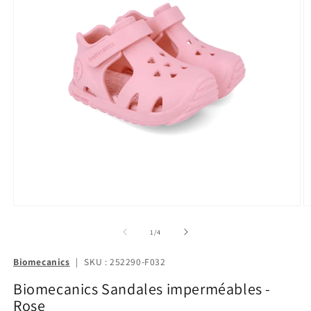
de
1
/
4
Biomecanics
|
SKU : 252290-F032
Biomecanics Sandales imperméables -
Rose