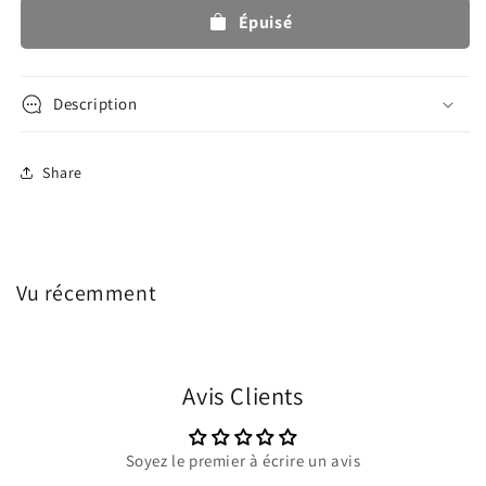
Sandales
Sandales
Épuisé
imperméables
imperméables
-
-
Rose
Rose
Description
Share
Vu récemment
Avis Clients
Soyez le premier à écrire un avis