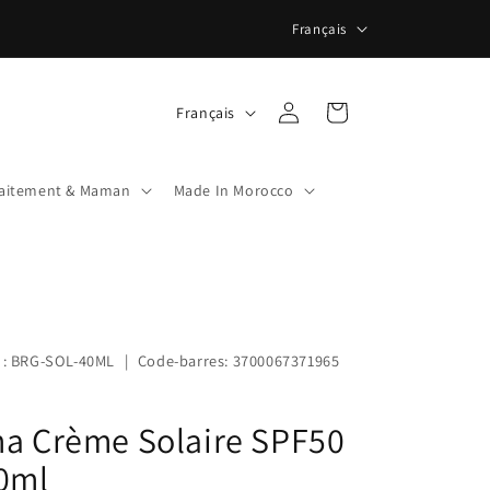
L
Français
a
n
L
Panier
Connexion
Français
g
a
u
n
e
laitement & Maman
Made In Morocco
g
u
e
 : BRG-SOL-40ML
|
Code-barres: 3700067371965
na Crème Solaire SPF50
0ml