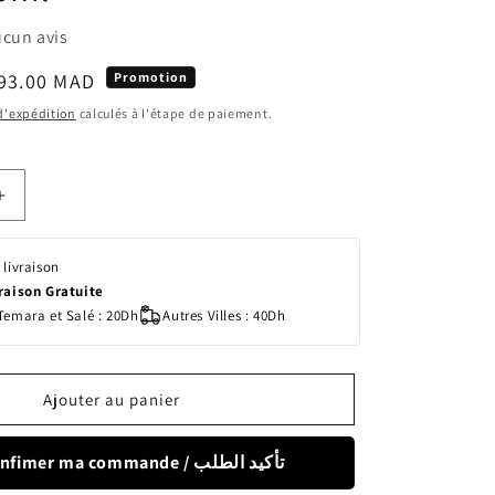
cun avis
rix
93.00 MAD
Promotion
romotionnel
 d'expédition
calculés à l'étape de paiement.
Augmenter
la
quantité
 livraison
de
vraison Gratuite
Bioregena
Temara et Salé : 20Dh
Autres Villes : 40Dh
Crème
Solaire
SPF50
Bébé
Ajouter au panier
-
40ml
Confimer ma commande / تأكيد الطلب