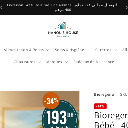
Livraison Gratuite à patir de 400Dhs! التوصيل مجاني عند تجاوز
400 درهم
Alimentation & Repas
Soins & Hygiène
Sucettes
Al
Chaussures
Marques
Cadeaux de Naissance
Bioregena
|
SKU
-34%
Biorege
Bébé - 4