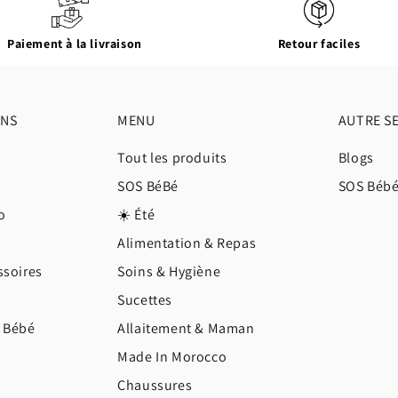
Paiement à la livraison
Retour faciles
ONS
MENU
AUTRE S
Tout les produits
Blogs
SOS BéBé
SOS Béb
o
☀️ Été
Alimentation & Repas
ssoires
Soins & Hygiène
Sucettes
e Bébé
Allaitement & Maman
Made In Morocco
Chaussures