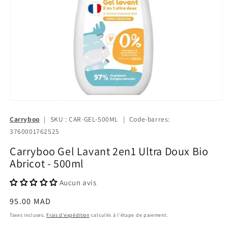
Carryboo
|
SKU : CAR-GEL-500ML
|
Code-barres:
3760001762525
Carryboo Gel Lavant 2en1 Ultra Doux Bio
Abricot - 500ml
Aucun avis
Prix
95.00 MAD
habituel
Taxes incluses.
Frais d'expédition
calculés à l'étape de paiement.