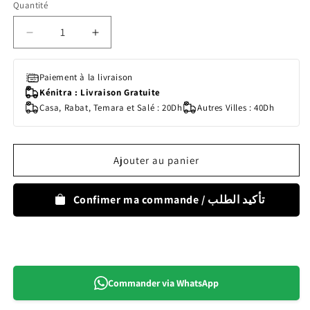
Quantité
Quantité
Réduire
Augmenter
la
la
quantité
quantité
Paiement à la livraison
de
de
Kénitra : Livraison Gratuite
Carryboo
Carryboo
Casa, Rabat, Temara et Salé : 20Dh
Autres Villes : 40Dh
Gel
Gel
Lavant
Lavant
2en1
2en1
Ultra
Ultra
Ajouter au panier
Doux
Doux
Bio
Bio
Abricot
Abricot
Confimer ma commande / تأكيد الطلب
-
-
500ml
500ml
Commander via WhatsApp