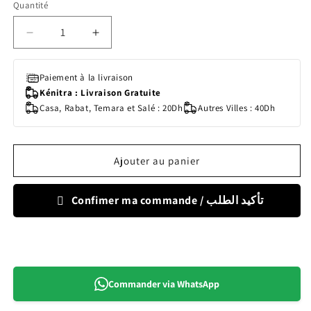
Quantité
Quantité
Réduire
Augmenter
la
la
quantité
quantité
Paiement à la livraison
de
de
Kénitra : Livraison Gratuite
Couches
Couches
Casa, Rabat, Temara et Salé : 20Dh
Autres Villes : 40Dh
Bambo
Bambo
Nature
Nature
Taille
Taille
3
3
Ajouter au panier
(4-
(4-
8kg)
8kg)
52
52
Confimer ma commande / تأكيد الطلب
unités
unités
Commander via WhatsApp