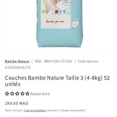
Bambo Nature
|
SKU : BAM-COU-T3-52U
|
Code-barres:
5703538245275
Couches Bambo Nature Taille 3 (4-8kg) 52
unités
Aucun avis
Prix
199.00 MAD
habituel
Taxes incluses.
Frais d'expédition
calculés à l'étape de paiement.