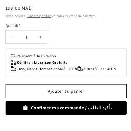
Prix
199.00 MAD
habituel
Taxes incluses.
Frais d'expédition
calculés à l'étape de paiement.
Quantité
Quantité
Réduire
Augmenter
la
la
quantité
quantité
Paiement à la livraison
de
de
Kénitra : Livraison Gratuite
Couches
Couches
Casa, Rabat, Temara et Salé : 20Dh
Autres Villes : 40Dh
Bambo
Bambo
Nature
Nature
Taille
Taille
5
5
Ajouter au panier
(12-
(12-
18kg)
18kg)
44
44
Confimer ma commande / تأكيد الطلب
unités
unités