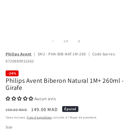
de
1
/
5
Philips Avent
|
SKU : PHA-BIB-NAT-1M-260
|
Code-barres:
8720689011662
-24%
Philips Avent Biberon Natural 1M+ 260ml -
Girafe
Aucun avis
Prix
Prix
149.00 MAD
Épuisé
198.00 MAD
habituel
promotionnel
Taxes incluses.
Frais d'expédition
calculés à l'étape de paiement.
Size