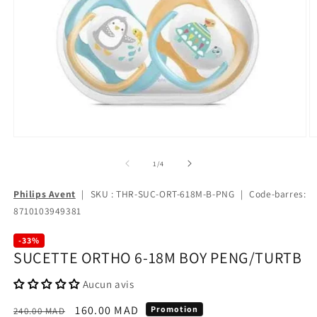
de
1
/
4
Philips Avent
|
SKU : THR-SUC-ORT-618M-B-PNG
|
Code-barres:
8710103949381
-33%
SUCETTE ORTHO 6-18M BOY PENG/TURTB
Aucun avis
Prix
Prix
160.00 MAD
Promotion
240.00 MAD