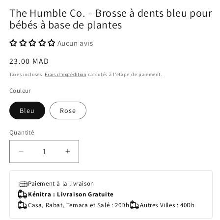
The Humble Co. – Brosse à dents bleu pour
bébés à base de plantes
Aucun avis
Prix
23.00 MAD
habituel
Taxes incluses.
Frais d'expédition
calculés à l'étape de paiement.
Couleur
Bleu
Rose
Quantité
Quantité
Réduire
Augmenter
la
la
quantité
quantité
Paiement à la livraison
de
de
Kénitra : Livraison Gratuite
The
The
Casa, Rabat, Temara et Salé : 20Dh
Autres Villes : 40Dh
Humble
Humble
Co.
Co.