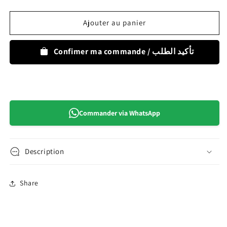
–
–
Brosse
Brosse
Ajouter au panier
à
à
dents
dents
bleu
bleu
Confimer ma commande / تأكيد الطلب
pour
pour
bébés
bébés
à
à
base
base
de
de
Commander via WhatsApp
plantes
plantes
Description
Share