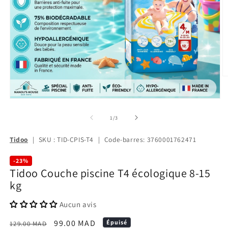
de
1
/
3
Tidoo
|
SKU : TID-CPIS-T4
|
Code-barres: 3760001762471
-23%
Tidoo Couche piscine T4 écologique 8-15
kg
Aucun avis
Prix
Prix
99.00 MAD
Épuisé
129.00 MAD