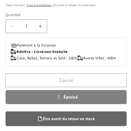
habituel
promotionnel
Taxes incluses.
Frais d'expédition
calculés à l'étape de paiement.
Quantité
Quantité
Réduire
Augmenter
la
la
quantité
quantité
Paiement à la livraison
de
de
Kénitra : Livraison Gratuite
Tidoo
Tidoo
Casa, Rabat, Temara et Salé : 20Dh
Autres Villes : 40Dh
Couche
Couche
piscine
piscine
T4
T4
écologique
écologique
Épuisé
8-
8-
15
15
kg
kg
Épuisé
Être averti du retour en stock