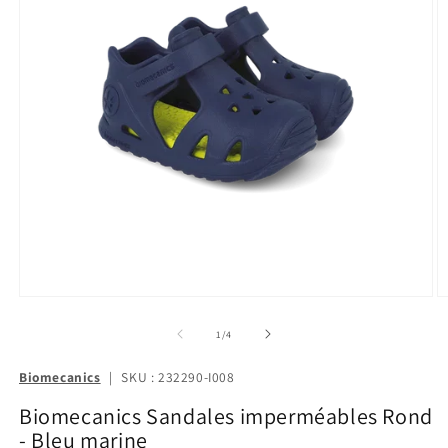
de
1
/
4
Biomecanics
|
SKU : 232290-I008
Biomecanics Sandales imperméables Rond
- Bleu marine