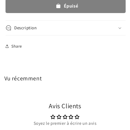
Sandales
Sandales
Épuisé
imperméables
imperméables
Rond
Rond
-
-
Bleu
Bleu
Description
marine
marine
Share
Vu récemment
Avis Clients
Soyez le premier à écrire un avis