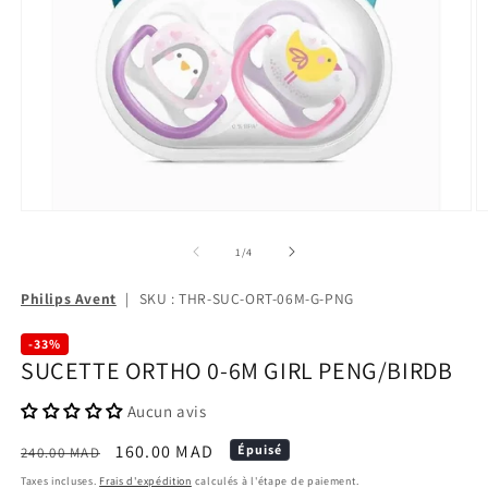
de
1
/
4
Philips Avent
|
SKU : THR-SUC-ORT-06M-G-PNG
-33%
SUCETTE ORTHO 0-6M GIRL PENG/BIRDB
Aucun avis
Prix
Prix
160.00 MAD
Épuisé
240.00 MAD
habituel
promotionnel
Taxes incluses.
Frais d'expédition
calculés à l'étape de paiement.