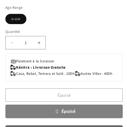
Age Range
Variante
0-6M
épuisée
ou
indisponible
Quantité
Quantité
Réduire
Augmenter
la
la
quantité
quantité
Paiement à la livraison
de
de
Kénitra : Livraison Gratuite
SUCETTE
SUCETTE
Casa, Rabat, Temara et Salé : 20Dh
Autres Villes : 40Dh
ORTHO
ORTHO
0-
0-
6M
6M
GIRL
GIRL
Épuisé
PENG/BIRDB
PENG/BIRDB
Épuisé