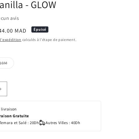
Vanilla - GLOW
cun avis
rix
44.00 MAD
Épuisé
romotionnel
 d'expédition
calculés à l'étape de paiement.
Variante
-18M
épuisée
ou
ble
indisponible
Augmenter
la
quantité
 livraison
de
vraison Gratuite
Sucettes
Temara et Salé : 20Dh
Autres Villes : 40Dh
BIBS
Bohème
Ronde