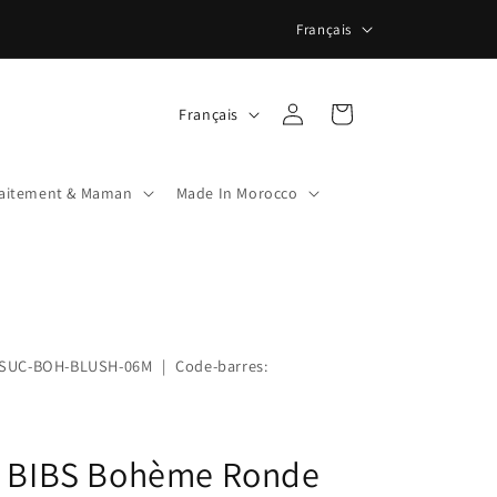
L
Français
a
n
L
Connexion
Panier
Français
g
a
u
n
e
laitement & Maman
Made In Morocco
g
u
e
B-SUC-BOH-BLUSH-06M
|
Code-barres:
s BIBS Bohème Ronde