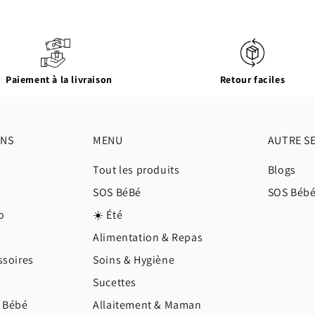
Paiement à la livraison
Retour faciles
ONS
MENU
AUTRE S
Tout les produits
Blogs
SOS BéBé
SOS Béb
o
☀️ Été
Alimentation & Repas
ssoires
Soins & Hygiène
Sucettes
e Bébé
Allaitement & Maman