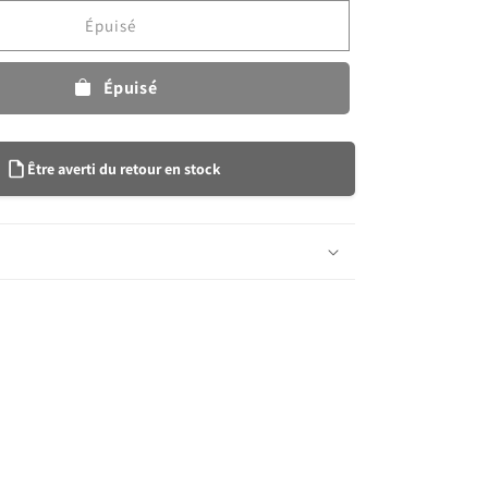
Blush
Épuisé
/
Vanilla
-
Épuisé
GLOW
Être averti du retour en stock