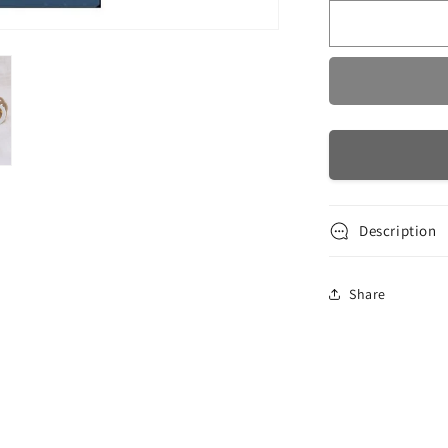
Blush
/
Vanilla
-
GLOW
Description
Share