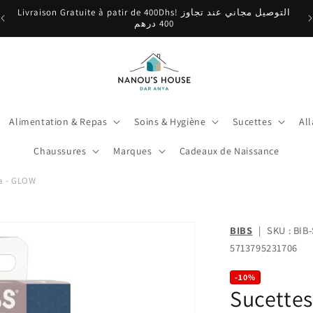
🎉 Babybio Primea 1 est de retour ! Découvrez-le ici
Alimentation & Repas
Soins & Hygiène
Sucettes
Al
Chaussures
Marques
Cadeaux de Naissance
la - GLOW
BIBS
|
SKU : BI
5713795231706
-10%
Sucette