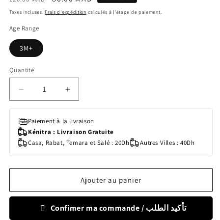
habituel
promotionnel
Taxes incluses.
Frais d'expédition
calculés à l'étape de paiement.
Age Range
3M+
Quantité
Quantité
Réduire
Augmenter
la
la
quantité
quantité
Paiement à la livraison
de
de
Kénitra : Livraison Gratuite
TETINE
TETINE
Casa, Rabat, Temara et Salé : 20Dh
Autres Villes : 40Dh
NATURAL
NATURAL
3M+
3M+
2
2
PIECES
PIECES
Ajouter au panier
Confimer ma commande / تأكيد الطلب