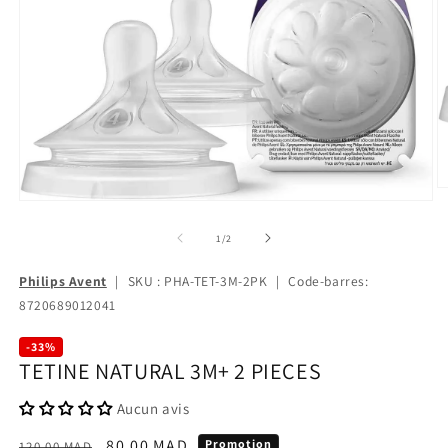
de
1
/
2
Philips Avent
|
SKU : PHA-TET-3M-2PK
|
Code-barres:
8720689012041
-33%
TETINE NATURAL 3M+ 2 PIECES
Aucun avis
Prix
Prix
80.00 MAD
Promotion
120.00 MAD