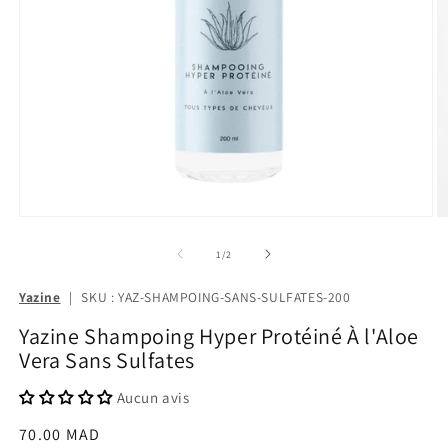
de
1
/
2
Yazine
|
SKU : YAZ-SHAMPOING-SANS-SULFATES-200
Yazine Shampoing Hyper Protéiné À l'Aloe
Vera Sans Sulfates
Aucun avis
Prix
70.00 MAD