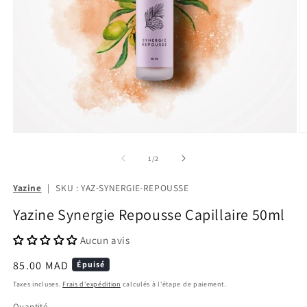
de
1
/
2
Yazine
|
SKU : YAZ-SYNERGIE-REPOUSSE
Yazine Synergie Repousse Capillaire 50ml
Aucun avis
Prix
85.00 MAD
Épuisé
habituel
Taxes incluses.
Frais d'expédition
calculés à l'étape de paiement.
Quantité