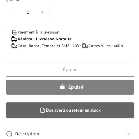
Quantité
Réduire
Augmenter
la
la
quantité
quantité
Paiement à la livraison
de
de
Kénitra : Livraison Gratuite
Yazine
Yazine
Casa, Rabat, Temara et Salé : 20Dh
Autres Villes : 40Dh
Synergie
Synergie
Repousse
Repousse
Capillaire
Capillaire
50ml
50ml
Épuisé
Épuisé
Être averti du retour en stock
Description